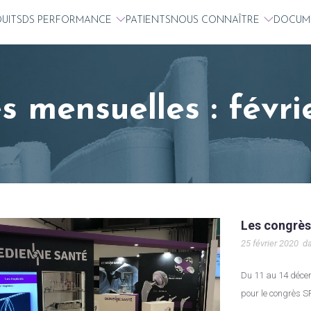
UITS
DS PERFORMANCE
PATIENTS
NOUS CONNAÎTRE
DOCUM
s mensuelles : févr
Les congrè
25 février 2020
d
Du 11 au 14 décembre 2019, DEDIENNE SANTÉ sera présente à RENNES
pour le congrès S