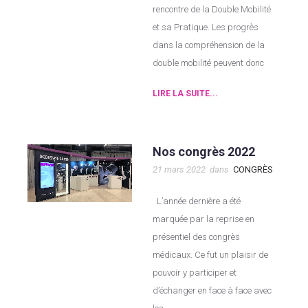
rencontre de la Double Mobilité
et sa Pratique. Les progrès
dans la compréhension de la
double mobilité peuvent donc
LIRE LA SUITE...
Nos congrès 2022
21 mars 2022
dans
CONGRÈS
L’année dernière a été
marquée par la reprise en
présentiel des congrès
médicaux. Ce fut un plaisir de
pouvoir y participer et
d’échanger en face à face avec