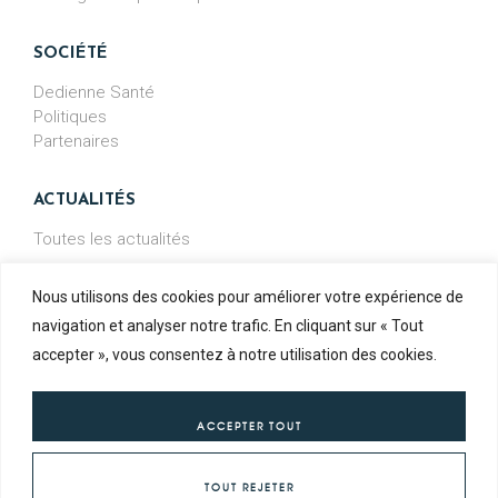
SOCIÉTÉ
Dedienne Santé
Politiques
Partenaires
ACTUALITÉS
Toutes les actualités
Nous utilisons des cookies pour améliorer votre expérience de
navigation et analyser notre trafic. En cliquant sur « Tout
FABRIQUÉ
EN FRANCE
accepter », vous consentez à notre utilisation des cookies.
ACCEPTER TOUT
Conditions générales de ventes
-
Conditions générales d'achat
-
Mentions légales
TOUT REJETER