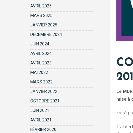
AVRIL 2025
MARS 2025
JANVIER 2025
DÉCEMBRE 2024
JUIN 2024
AVRIL 2024
CO
AVRIL 2023
MAI 2022
201
MARS 2022
Le MDR (Medical Devices Regulation – règlement (UE) 2017/745) établit des règles concernant la mise sur le marché, la
JANVIER 2022
mise à 
OCTOBRE 2021
JUIN 2021
Entré p
AVRIL 2021
Il vise à harmoniser les exigences réglementaires entre les pays européens et à renforcer la sécurité des patients tout au long
FÉVRIER 2020