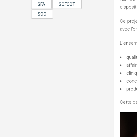
SFA
SOFCOT
disposit
SOO
Ce projet a concerné la mise à jour des dossiers techniques ainsi que le renforcement du système qualité, en collaboration
avec l’o
L’ense
quali
affai
clini
conc
prod
Cette 