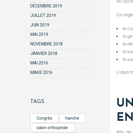
du cycle
DÉCEMBRE 2019
Ce règ
JUILLET 2019
JUIN 2019
la c
MAI 2019
la ge
la d
NOVEMBRE 2018
la tr
JANVIER 2018
la su
MAI 2016
L’objec
MARS 2016
UN
TAGS
EN
Congrès
hanche
salon orthopédie
Afin de répondre à ces exigences, un travail de mise en conformité a été engagé sur l’ensemble de nos gammes de