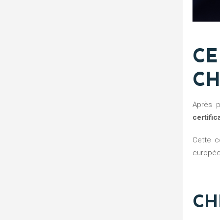
CE
CH
Après 
certific
Cette certification confirme la conformité réglementaire des dispositifs concernés et permet leur maintien sur le marché
europée
CH