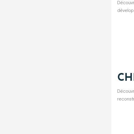
Découvrez notre gamme dédiée à la chirurgie de la hanche ainsi que notre article consacré à plus de dix ans de
dévelop
CH
Découvrez notre gamme dédiée à la chirurgie du genou ainsi que notre article consacré à plus de dix ans d’expertise dans la
reconstr