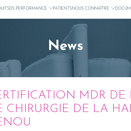
UITS
DS PERFORMANCE
PATIENTS
NOUS CONNAÎTRE
DOCUM
News
ERTIFICATION MDR D
E CHIRURGIE DE LA H
ENOU