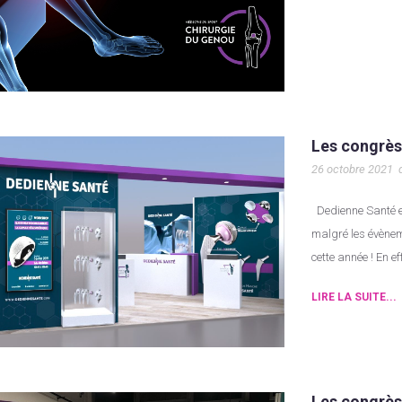
Les congrès
26 octobre 2021
Dedienne Santé est toujours volontaire pour contribuer aux salons et
malgré les évènem
cette année ! En 
LIRE LA SUITE...
Les congrè