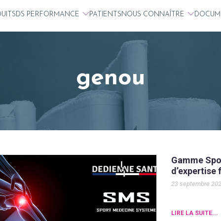
UITS
DS PERFORMANCE
PATIENTS
NOUS CONNAÎTRE
DOCUM
genou
Gamme Sport
d’expertise 
23 septembre 20
LIRE LA SUITE...