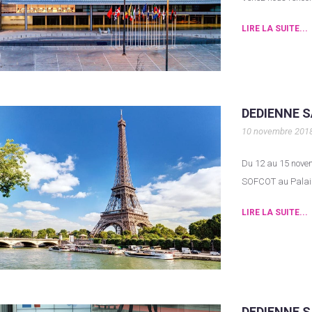
LIRE LA SUITE...
DEDIENNE S
10 novembre 201
Du 12 au 15 novembre 2018 au lieu la 93ème édition du congrès de la
SOFCOT au Palais
LIRE LA SUITE...
DEDIENNE S