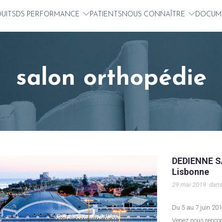
UITS
DS PERFORMANCE
PATIENTS
NOUS CONNAÎTRE
DOCUM
salon orthopédie
DEDIENNE S
Lisbonne
29 mai 2019
dan
Du 5 au 7 juin 2019 au lieu la 20ème édition du congrès EFORT à Lisbonne.
Venez nous rencon