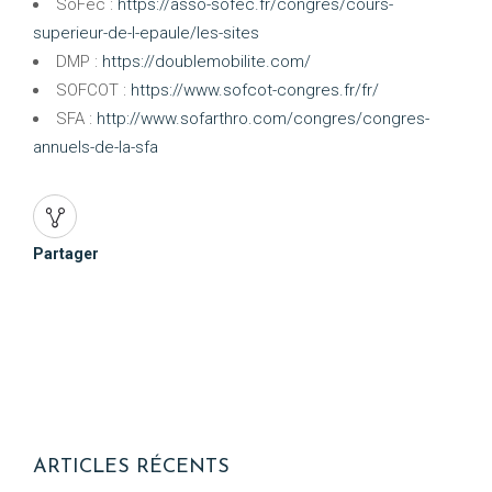
SoFec :
https://asso-sofec.fr/congres/cours-
superieur-de-l-epaule/les-sites
DMP :
https://doublemobilite.com/
SOFCOT :
https://www.sofcot-congres.fr/fr/
SFA :
http://www.sofarthro.com/congres/congres-
annuels-de-la-sfa
Partager
ARTICLES RÉCENTS